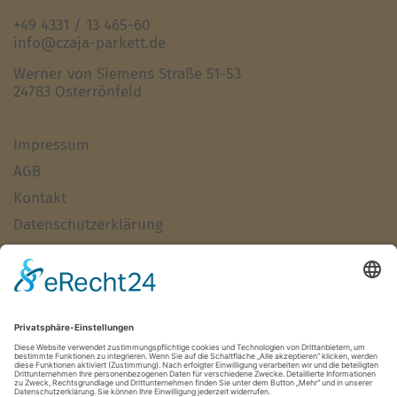
+49 4331 / 13 465-60
info@czaja-parkett.de
Werner von Siemens Straße 51-53
24783 Osterrönfeld
Impressum
AGB
Kontakt
Datenschutzerklärung
Haftungsausschluss
Alle Artikel