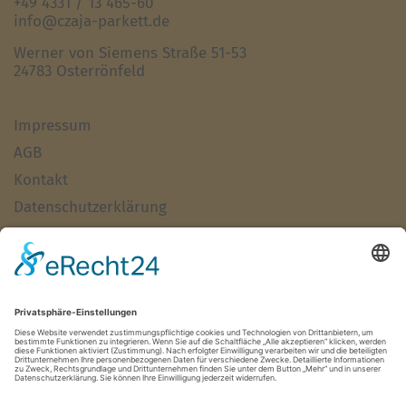
+49 4331 / 13 465-60
info@czaja-parkett.de
Werner von Siemens Straße 51-53
24783 Osterrönfeld
Impressum
AGB
Kontakt
Datenschutzerklärung
Haftungsausschluss
Alle Artikel