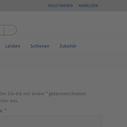
REGISTRIEREN
ANMELDEN
Leisten
Schienen
Zubehör
üllen Sie die mit einem * gekennzeichneten
elder aus.
e:
*