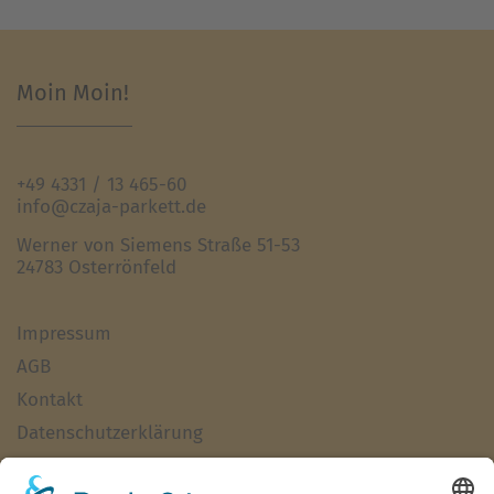
Moin Moin!
+49 4331 / 13 465-60
info@czaja-parkett.de
Werner von Siemens Straße 51-53
24783 Osterrönfeld
Impressum
AGB
Kontakt
Datenschutzerklärung
Haftungsausschluss