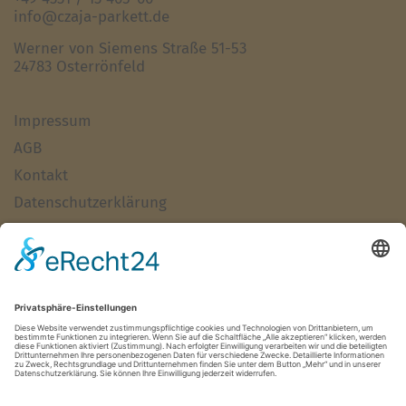
info@czaja-parkett.de
Werner von Siemens Straße 51-53
24783 Osterrönfeld
Impressum
AGB
Kontakt
Datenschutzerklärung
Haftungsausschluss
Alle Artikel