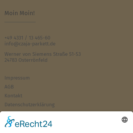
Moin Moin!
+49 4331 / 13 465-60
info@czaja-parkett.de
Werner von Siemens Straße 51-53
24783 Osterrönfeld
Impressum
AGB
Kontakt
Datenschutzerklärung
Haftungsausschluss
Alle Artikel